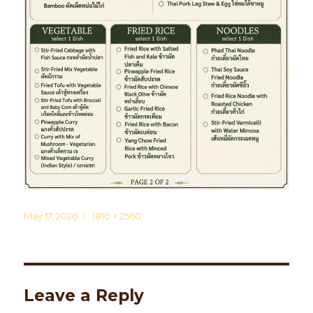
Posted
May 17, 2026
Full
1810 × 2560
on
size
Leave a Reply