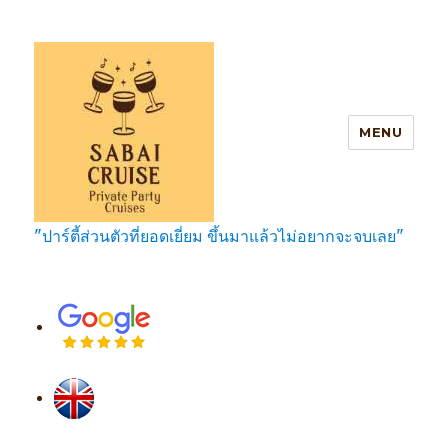
MENU
"ปาร์ตี้ส่วนตัวที่ยอดเยี่ยม ขึ้นมาแล้วไม่อยากจะจบเลย"
SabaiCruise Private Party Cruises