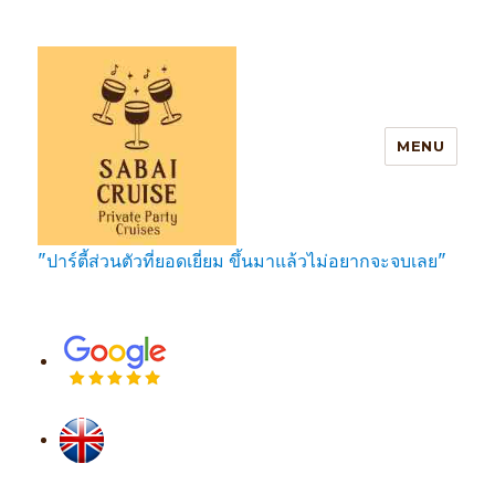
MENU
"ปาร์ตี้ส่วนตัวที่ยอดเยี่ยม ขึ้นมาแล้วไม่อยากจะจบเลย"
SabaiCruise Private Party Cruises