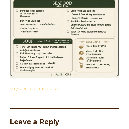
Posted
May 17, 2026
Full
1810 × 2560
on
size
Leave a Reply