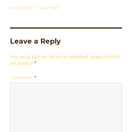
Posted
June 9, 2019
Full
1440 × 960
on
size
Leave a Reply
Your email address will not be published.
Required fields
are marked
*
COMMENT
*