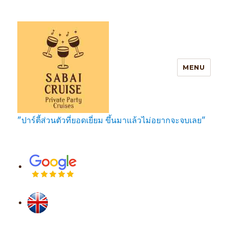
MENU
"ปาร์ตี้ส่วนตัวที่ยอดเยี่ยม ขึ้นมาแล้วไม่อยากจะจบเลย"
SabaiCruise Private Party Cruises