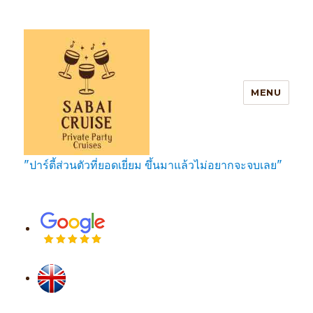
MENU
"ปาร์ตี้ส่วนตัวที่ยอดเยี่ยม ขึ้นมาแล้วไม่อยากจะจบเลย"
SabaiCruise Private Party Cruises