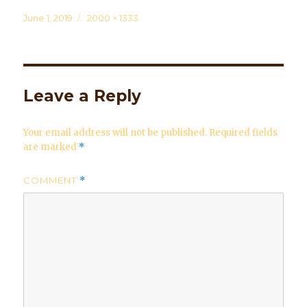
Posted
June 1, 2019
Full
2000 × 1333
on
size
Leave a Reply
Your email address will not be published.
Required fields
are marked
*
COMMENT
*