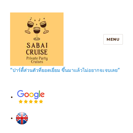
MENU
"ปาร์ตี้ส่วนตัวที่ยอดเยี่ยม ขึ้นมาแล้วไม่อยากจะจบเลย"
SabaiCruise Private Party Cruises