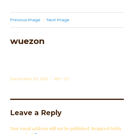
Previous Image
Next Image
wuezon
Posted
December 30, 2015
Full
169 × 33
on
size
Leave a Reply
Your email address will not be published.
Required fields