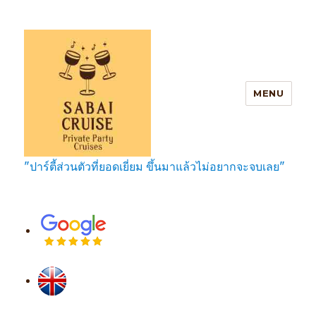
MENU
"ปาร์ตี้ส่วนตัวที่ยอดเยี่ยม ขึ้นมาแล้วไม่อยากจะจบเลย"
SabaiCruise Private Party Cruises