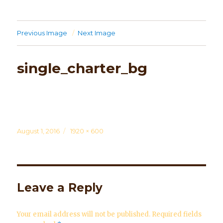
Previous Image
Next Image
single_charter_bg
Posted
August 1, 2016
Full
1920 × 600
on
size
Leave a Reply
Your email address will not be published.
Required fields