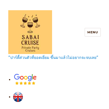
MENU
"ปาร์ตี้ส่วนตัวที่ยอดเยี่ยม ขึ้นมาแล้วไม่อยากจะจบเลย"
SabaiCruise Private Party Cruises