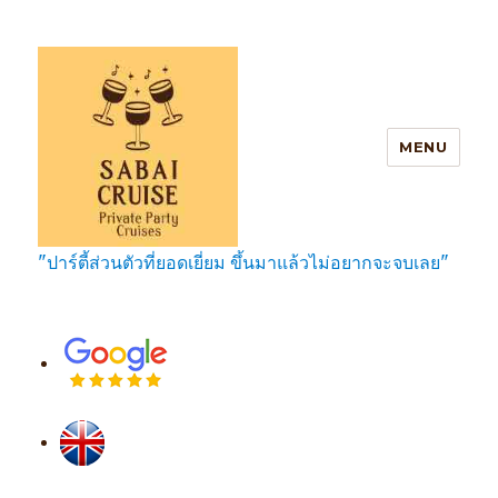
MENU
"ปาร์ตี้ส่วนตัวที่ยอดเยี่ยม ขึ้นมาแล้วไม่อยากจะจบเลย"
SabaiCruise Private Party Cruises