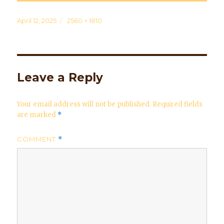
Posted
April 12, 2025
Full
2560 × 1810
on
size
Leave a Reply
Your email address will not be published.
Required fields
are marked
*
COMMENT
*