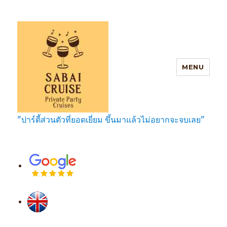
MENU
"ปาร์ตี้ส่วนตัวที่ยอดเยี่ยม ขึ้นมาแล้วไม่อยากจะจบเลย"
SabaiCruise Private Party Cruises