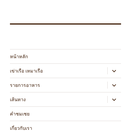
หน้าหลัก
expand
เข่าเรือ เหมาเรือ
child
menu
expand
รายการอาหาร
child
menu
expand
เส้นทาง
child
menu
คำชมเชย
เกี่ยวกับเรา