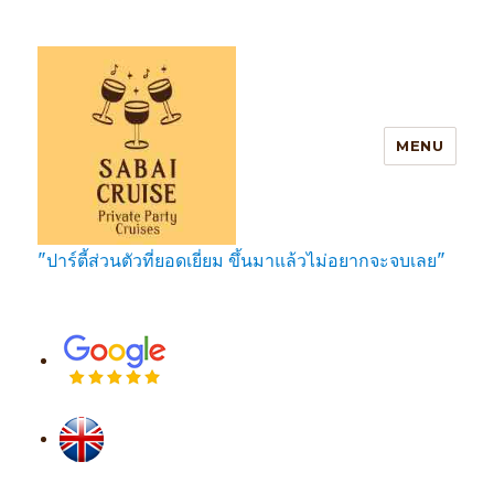
MENU
"ปาร์ตี้ส่วนตัวที่ยอดเยี่ยม ขึ้นมาแล้วไม่อยากจะจบเลย"
SabaiCruise Private Party Cruises