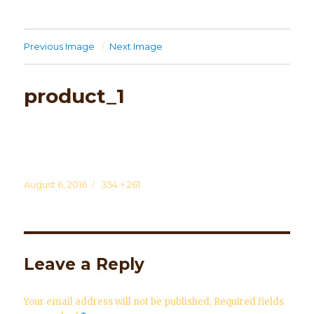
Previous Image
Next Image
product_1
Posted
August 6, 2016
Full
354 × 261
on
size
Leave a Reply
Your email address will not be published.
Required fields