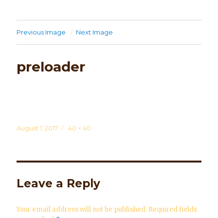
Previous Image
Next Image
preloader
Posted
August 1, 2017
Full
40 × 40
on
size
Leave a Reply
Your email address will not be published.
Required fields