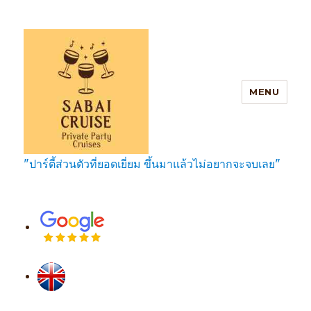
MENU
"ปาร์ตี้ส่วนตัวที่ยอดเยี่ยม ขึ้นมาแล้วไม่อยากจะจบเลย"
SabaiCruise Private Party Cruises