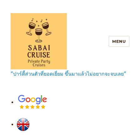
MENU
"ปาร์ตี้ส่วนตัวที่ยอดเยี่ยม ขึ้นมาแล้วไม่อยากจะจบเลย"
SabaiCruise Private Party Cruises