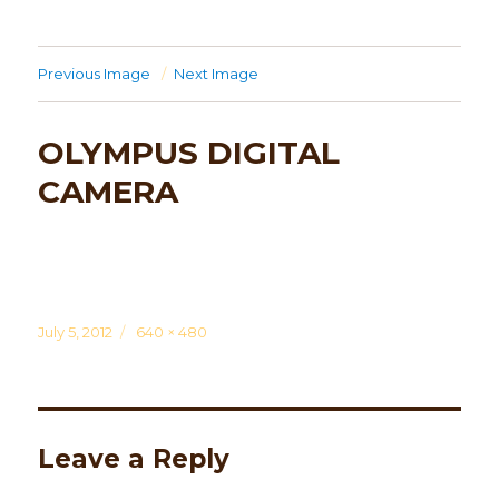
Previous Image
Next Image
OLYMPUS DIGITAL
CAMERA
Posted
July 5, 2012
Full
640 × 480
on
size
Leave a Reply