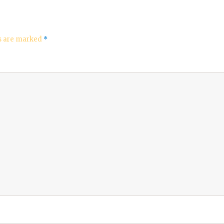
ds are marked
*