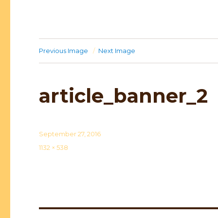
Previous Image
Next Image
article_banner_2
Posted
September 27, 2016
on
Full
1132 × 538
size