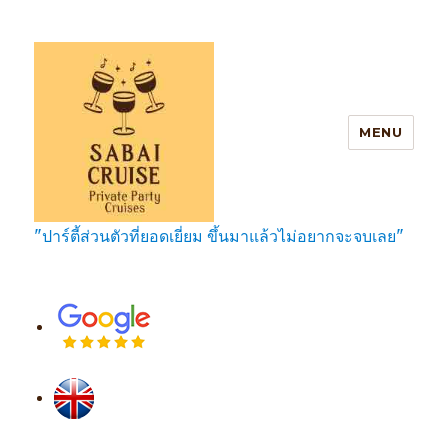
MENU
"ปาร์ตี้ส่วนตัวที่ยอดเยี่ยม ขึ้นมาแล้วไม่อยากจะจบเลย"
SabaiCruise Private Party Cruises