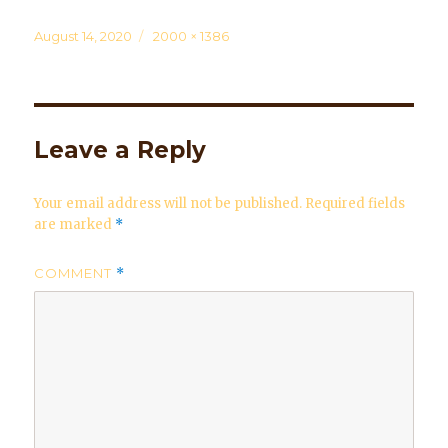
Posted
August 14, 2020
Full
2000 × 1386
on
size
Leave a Reply
Your email address will not be published.
Required fields
are marked
*
COMMENT
*