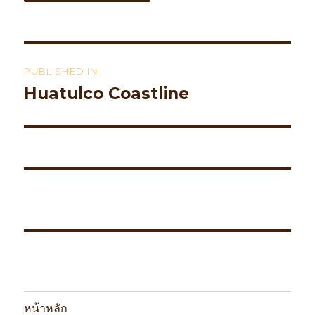
Post
PUBLISHED IN
navigation
Huatulco Coastline
หน้าหลัก