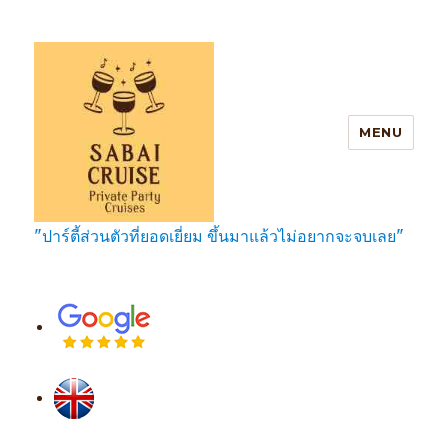
MENU
"ปาร์ตี้ส่วนตัวที่ยอดเยี่ยม ขึ้นมาแล้วไม่อยากจะจบเลย"
SabaiCruise Private Party Cruises