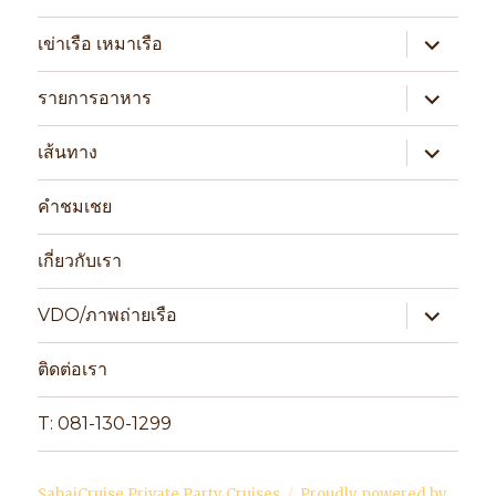
expand
เข่าเรือ เหมาเรือ
child
menu
expand
รายการอาหาร
child
menu
expand
เส้นทาง
child
menu
คำชมเชย
เกี่ยวกับเรา
expand
VDO/ภาพถ่ายเรือ
child
menu
ติดต่อเรา
T: 081-130-1299
SabaiCruise Private Party Cruises
Proudly powered by