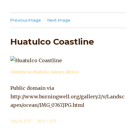
Previous Image
Next Image
Huatulco Coastline
Coastline in Huatulco, Oaxaca, Mexico
Public domain via
http://www.burningwell.org/gallery2/v/Landsc
apes/ocean/IMG_0767.JPG.html
Posted
July 15, 2011
Full
800 × 533
on
size