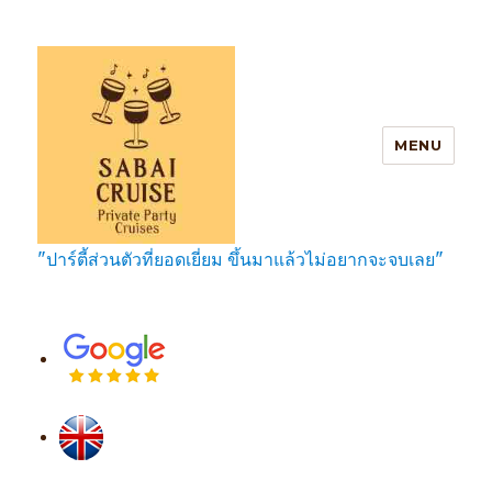
MENU
"ปาร์ตี้ส่วนตัวที่ยอดเยี่ยม ขึ้นมาแล้วไม่อยากจะจบเลย"
SabaiCruise Private Party Cruises