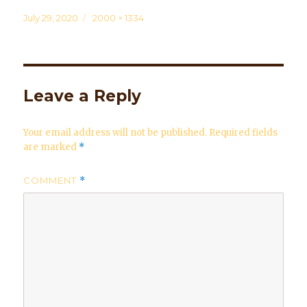
Posted
July 29, 2020
Full
2000 × 1334
on
size
Leave a Reply
Your email address will not be published.
Required fields
are marked
*
COMMENT
*