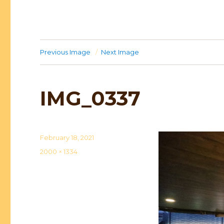
Previous Image
Next Image
IMG_0337
Posted
February 18, 2021
on
Full
2000 × 1334
size