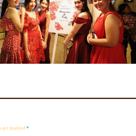
ds are marked
*