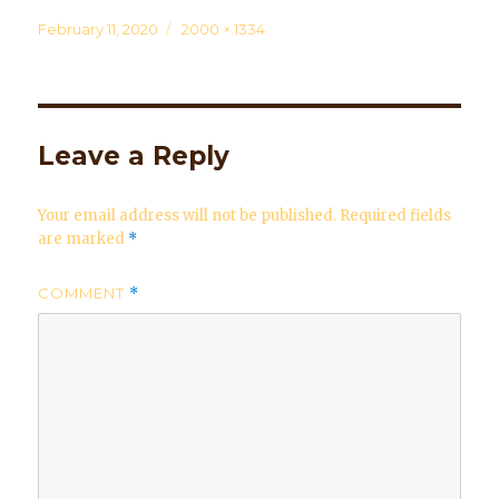
Posted
February 11, 2020
Full
2000 × 1334
on
size
Leave a Reply
Your email address will not be published.
Required fields
are marked
*
COMMENT
*