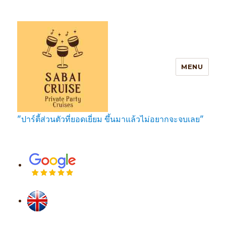
MENU
"ปาร์ตี้ส่วนตัวที่ยอดเยี่ยม ขึ้นมาแล้วไม่อยากจะจบเลย"
SabaiCruise Private Party Cruises