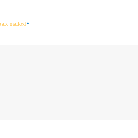
ds are marked
*