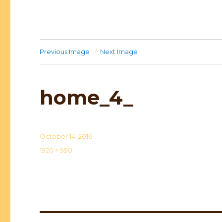
Previous Image
Next Image
home_4_
Posted
October 14, 2016
on
Full
1920 × 990
size