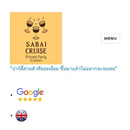
MENU
"ปาร์ตี้ส่วนตัวที่ยอดเยี่ยม ขึ้นมาแล้วไม่อยากจะจบเลย"
SabaiCruise Private Party Cruises