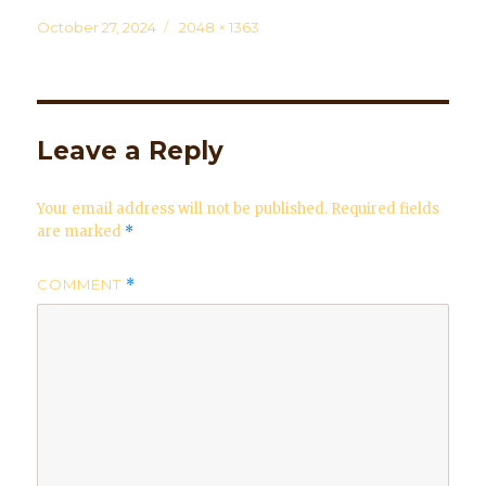
Posted
October 27, 2024
Full
2048 × 1363
on
size
Leave a Reply
Your email address will not be published.
Required fields
are marked
*
COMMENT
*