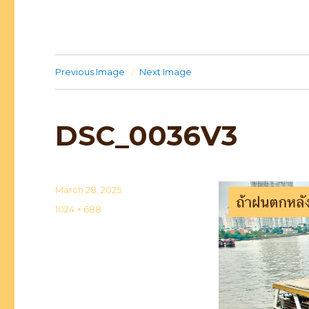
Previous Image
Next Image
DSC_0036V3
Posted
March 28, 2025
on
Full
1024 × 688
size