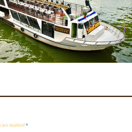
ds are marked
*