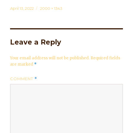
Posted
April 13, 2022
Full
2000 × 1343
on
size
Leave a Reply
Your email address will not be published.
Required fields
are marked
*
COMMENT
*