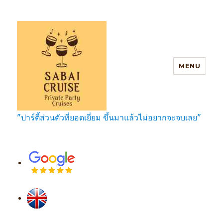
MENU
"ปาร์ตี้ส่วนตัวที่ยอดเยี่ยม ขึ้นมาแล้วไม่อยากจะจบเลย"
SabaiCruise Private Party Cruises