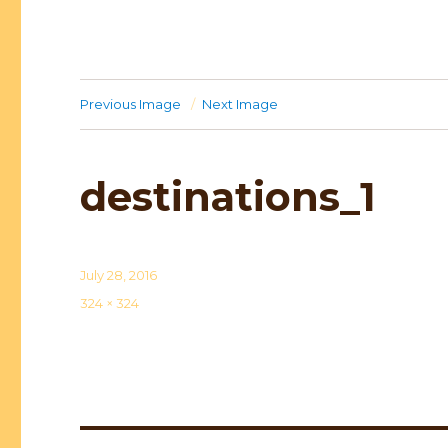
Previous Image
Next Image
destinations_1
Posted
July 28, 2016
on
Full
324 × 324
size