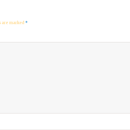
ds are marked
*