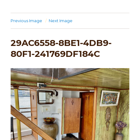
Previous Image
Next Image
29AC6558-8BE1-4DB9-
80F1-241769DF184C