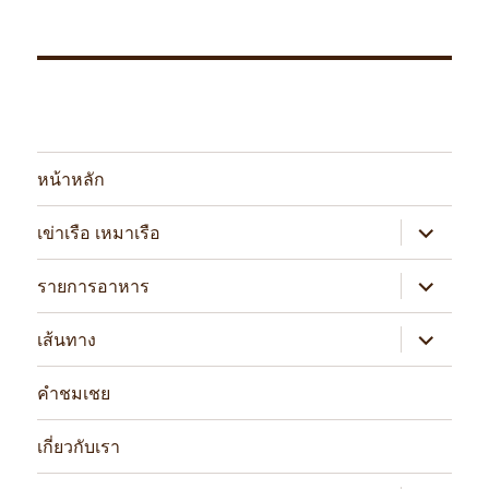
หน้าหลัก
expand
เข่าเรือ เหมาเรือ
child
menu
expand
รายการอาหาร
child
menu
expand
เส้นทาง
child
menu
คำชมเชย
เกี่ยวกับเรา