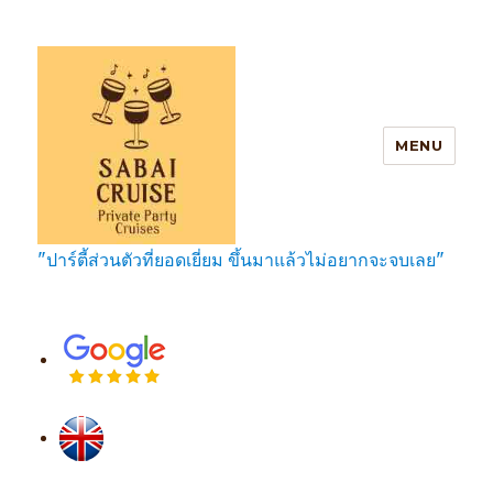
MENU
"ปาร์ตี้ส่วนตัวที่ยอดเยี่ยม ขึ้นมาแล้วไม่อยากจะจบเลย"
SabaiCruise Private Party Cruises