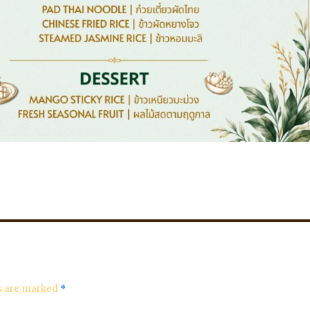
ds are marked
*