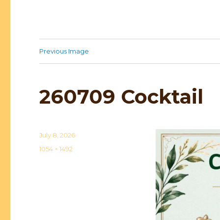
Previous Image
260709 Cocktail
Posted
July 8, 2026
on
Full
1054 × 1492
size