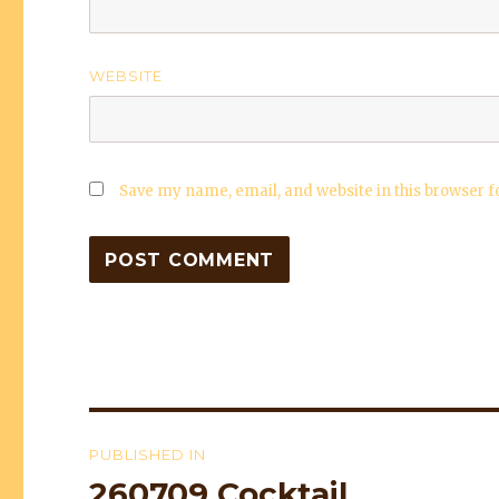
WEBSITE
Save my name, email, and website in this browser f
Post
PUBLISHED IN
navigation
260709 Cocktail