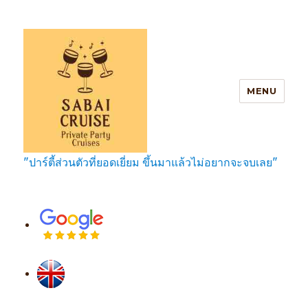
MENU
"ปาร์ตี้ส่วนตัวที่ยอดเยี่ยม ขึ้นมาแล้วไม่อยากจะจบเลย"
SabaiCruise Private Party Cruises