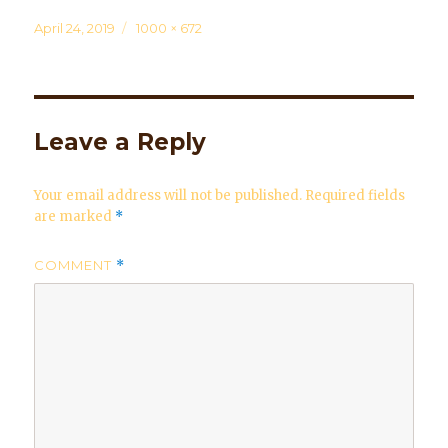
Posted
April 24, 2019
Full
1000 × 672
on
size
Leave a Reply
Your email address will not be published.
Required fields
are marked
*
COMMENT
*